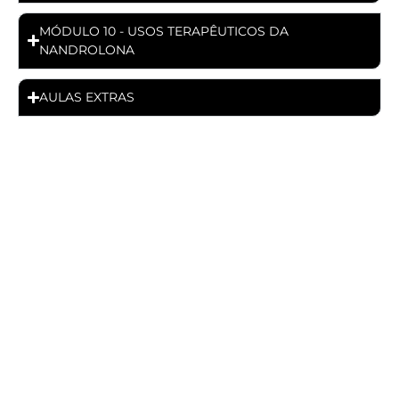
MÓDULO 10 - USOS TERAPÊUTICOS DA
NANDROLONA
AULAS EXTRAS
* O curso Ciência Anabólica é um bônus inédito
e estará disponível por tempo limitado,
aproveite!
ASSINAR AGORA MESMO A
ANABOLIC ACADEMY!
Não obrigado, não quero elevar o nível do
meu conhecimento e aumentar o número
de atendimentos.