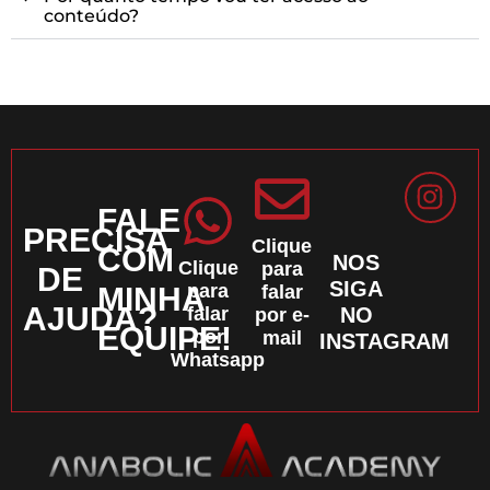
conteúdo?
FALE
PRECISA
Clique
COM
NOS
Clique
para
DE
SIGA
para
falar
MINHA
AJUDA?
falar
NO
por e-
EQUIPE!
por
mail
INSTAGRAM
Whatsapp