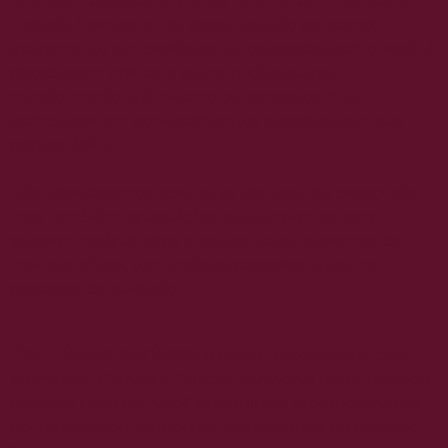
O
curso Testosterona para mulheres - Ciência e
Terapia Hormonal
, foi desenvolvido pensando
exatamente em profissionais ocupados como você. A
abordagem prática e as instruções claras
transformarão até mesmo os conceitos mais
complexos em conhecimentos aplicáveis em sua
prática diária.
Não abordaremos apenas as técnicas de prescrição,
mas também
estratégias comprovadas para
superar resistências
e educar suas pacientes de
maneira eficaz, tornando-as parceiras ativas no
processo de cuidado.
Com toda certeza
, o curso Testosterona para
Mulheres - Ciência e Terapia Hormonal não é mais do
mesmo! Com ele, você mergulhará profundamente
no inexplorado mundo da Testosterona no cuidado