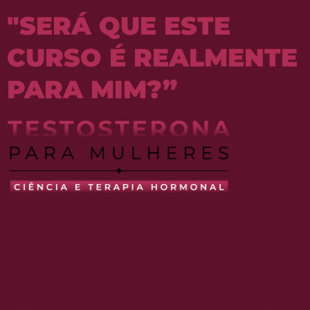
"SERÁ QUE ESTE
CURSO É REALMENTE
PARA MIM?”
Compreendo suas dúvidas!
Também já estive aí.
Mas deixe-me assegurar:
este curso foi
meticulosamente projetado para tornar o
aprendizado acessível, prático e aplicável.