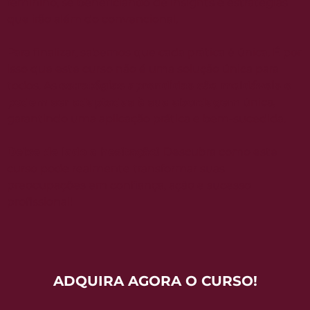
feminino, se beneficiando de insights e estratégias
que irão além do convencional.
Para finalizar, sabemos que cada prática é única. É por
isso que este curso não é uma solução única para
todos. As
estratégias aprendidas são moldáveis e
podem ser adaptadas à sua abordagem
única,
garantindo uma aplicação prática e bem-sucedida.
Deixe de lado a hesitação!
Descubra como este
curso pode realmente transformar suas
preocupações em confiança, ação e sucesso
profissional!
ADQUIRA AGORA O CURSO!