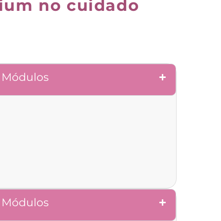
mium no cuidado
Módulos
Módulos