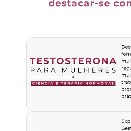
destacar-se co
Des
fem
mui
reg
mulh
tra
pro
prát
Expl
Ges