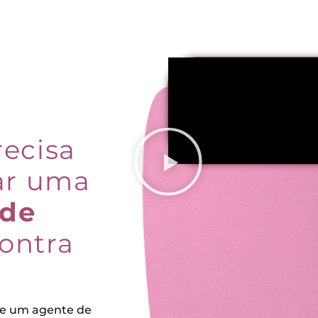
recisa
nar uma
úde
ontra
se um agente de