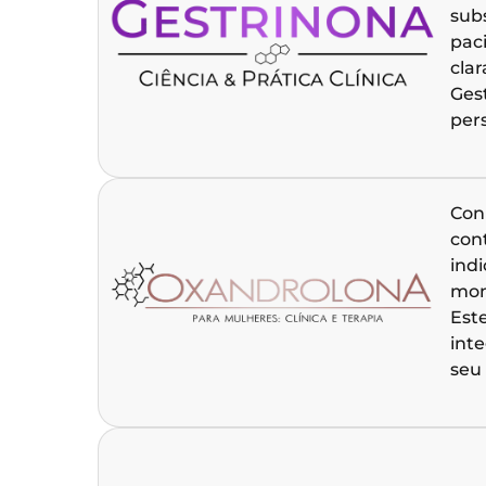
sub
pac
clar
Ges
per
Con
con
ind
mon
Est
int
seu 