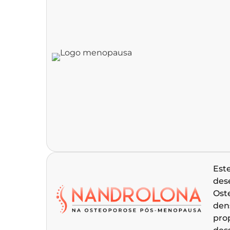
Est
des
Ost
dens
pro