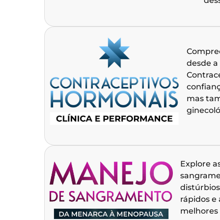
des
Compree
desde a 
Contrac
confianç
mas tam
ginecoló
Explore a
sangramen
distúrbios
rápidos e
melhores 