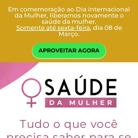
Em comemoração ao Dia internacional
da Mulher, liberamos novamente o
saúde da mulher.
Somente até sexta-feira
, dia 08 de
Março.
APROVEITAR AGORA
Tudo o que você
precisa saber para se