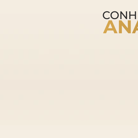
CONH
AN