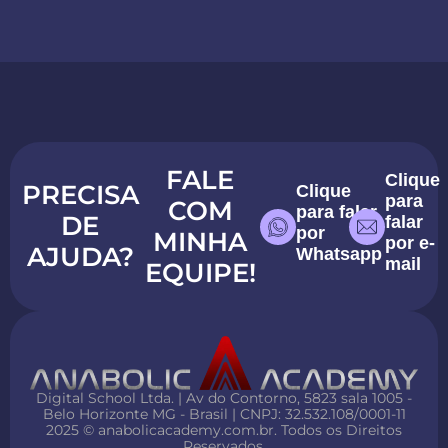
FALE
Clique
PRECISA
Clique
para
COM
para falar
DE
falar
por
MINHA
por e-
AJUDA?
Whatsapp
mail
EQUIPE!
Digital School Ltda. | Av do Contorno, 5823 sala 1005 -
Belo Horizonte MG - Brasil | CNPJ: 32.532.108/0001-11
2025 © anabolicacademy.com.br. Todos os Direitos
Reservados.