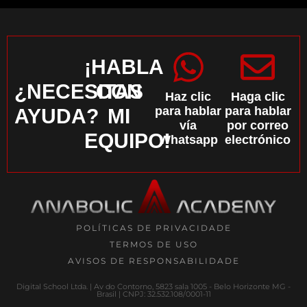
¡HABLA
¿NECESITAS
CON
Haz clic
Haga clic
para hablar
para hablar
AYUDA?
MI
vía
por correo
EQUIPO!
Whatsapp
electrónico
POLÍTICAS DE PRIVACIDADE
TERMOS DE USO
AVISOS DE RESPONSABILIDADE
Digital School Ltda. | Av do Contorno, 5823 sala 1005 - Belo Horizonte MG -
Brasil | CNPJ: 32.532.108/0001-11