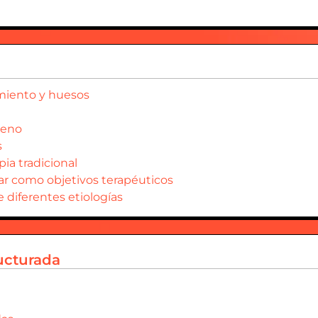
miento y huesos
geno
s
pia tradicional
ar como objetivos terapéuticos
 diferentes etiologías
ructurada