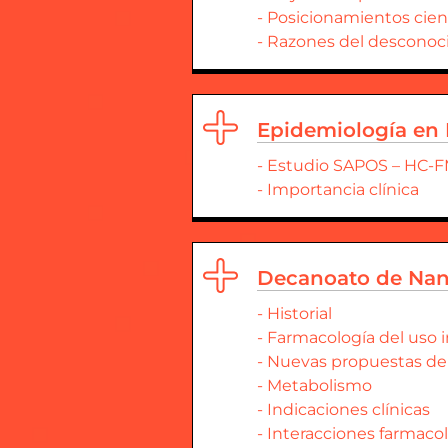
- Posicionamientos cient
- Razones del descono
Epidemiología en 
- Estudio SAPOS – HC-
- Importancia clínica
Decanoato de Nan
- Historial
- Farmacología del uso 
- Nuevas propuestas de 
- Metabolismo
- Indicaciones clínicas
- Interacciones farmaco