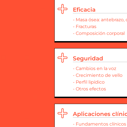
Eficacia
- Masa ósea: antebrazo
- Fracturas
- Composición corporal
Seguridad
- Cambios en la voz
- Crecimiento de vello
- Perfil lipídico
- Otros efectos
Aplicaciones clíni
- Fundamentos clínicos