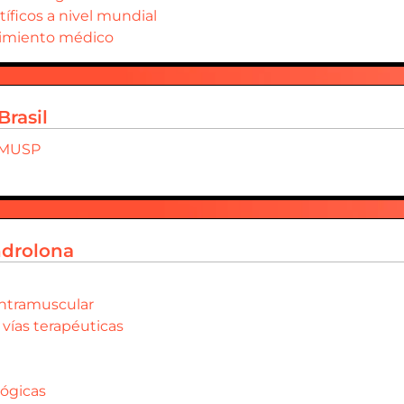
íficos a nivel mundial
cimiento médico
Brasil
FMUSP
drolona
intramuscular
vías terapéuticas
lógicas