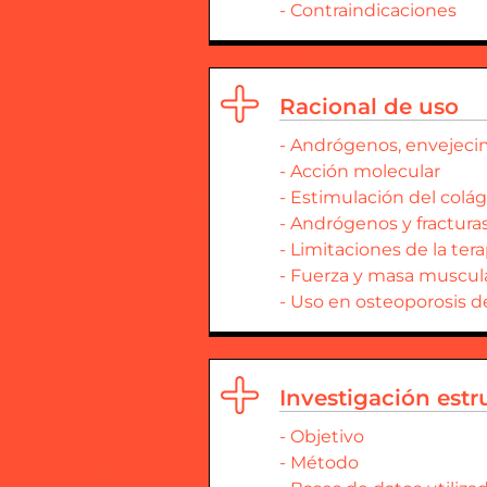
- Contraindicaciones
Racional de uso
- Andrógenos, envejeci
- Acción molecular
- Estimulación del colá
- Andrógenos y fractura
- Limitaciones de la tera
- Fuerza y masa muscul
- Uso en osteoporosis de
Investigación est
- Objetivo
- Método