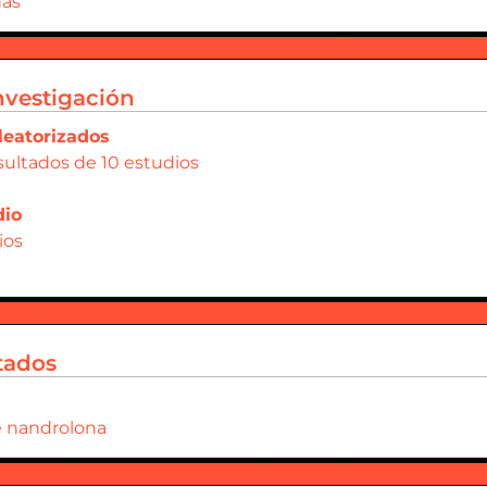
das
nvestigación
leatorizados
esultados de 10 estudios
dio
ios
tados
e nandrolona