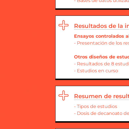
- Bases de datos utiliza
Resultados de la i
Ensayos controlados a
- Presentación de los r
Otros diseños de estu
- Resultados de 8 estud
- Estudios en curso
Resumen de resul
- Tipos de estudios
- Dosis de decanoato d