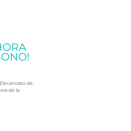
HORA
BONO!
, Decanoato de
ra de la