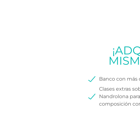
¡AD
MISM
Banco con más de
Clases extras s
Nandrolona para
composición corp