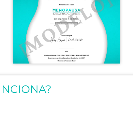
UNCIONA?
Acceso
Acceso 
inmediato
el tiem
que ust
¡Puede acceder
elija
ahora mismo a la
primera clase ya
Usted deci