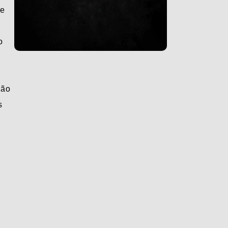
ue
o
não
s