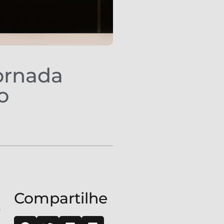
ornada
o
Compartilhe
o